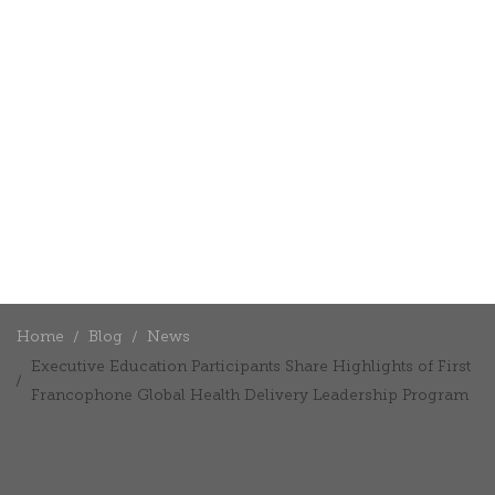
Home
Blog
News
Executive Education Participants Share Highlights of First
Francophone Global Health Delivery Leadership Program