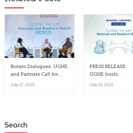
Butaro Dialogues: UGHE
PRESS RELEASE:
and Partners Call for
UGHE hosts
Innovation That
the Inaugural Paul
July 27, 2026
July 21, 2026
Reaches Those Who
Farmer Butaro Dia
Need It Most
to Close the Gap
Between Health
Innovation and I
Search